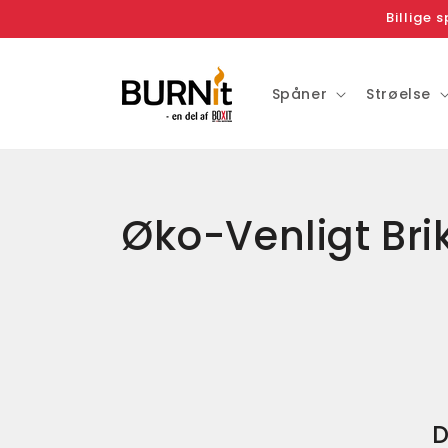
Gå til
Billige 
indhold
Spåner
Strøelse
K
Øko-Venligt Br
o
l
l
e
D