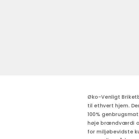
k
t
i
o
n
:
Øko-Venligt Brike
til ethvert hjem. D
100% genbrugsmateri
høje brændværdi og 
for miljøbevidste