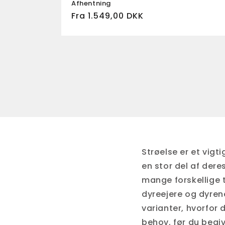
Afhentning
Normalpris
Fra 1.549,00 DKK
Strøelse er et vigt
en stor del af deres
mange forskellige t
dyreejere og dyren
varianter, hvorfor 
behov, før du begiv