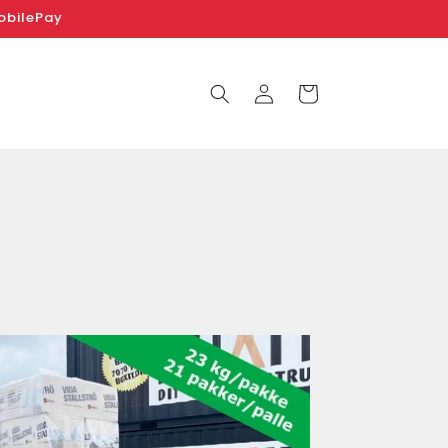
MobilePay
Log
Indkøbskurv
ind