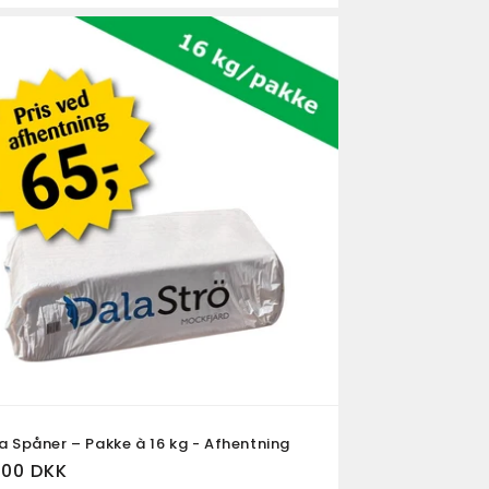
a Spåner – Pakke à 16 kg - Afhentning
rmalpris
,00 DKK