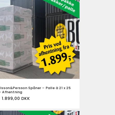
lsson&Persson Spåner – Palle à 21 x 25
– Afhentning
rmalpris
a 1.899,00 DKK