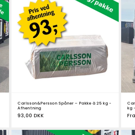
Carlsson&Persson Spåner – Pakke à 25 kg -
Car
Afhentning
kg 
Normalpris
93,00 DKK
No
Fr