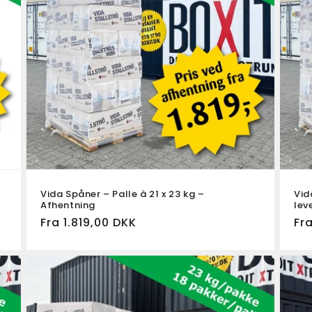
Vida Spåner – Palle à 21 x 23 kg –
Vid
Afhentning
lev
Normalpris
Fra 1.819,00 DKK
Fr