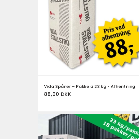
k
t
i
o
n
Vida Spåner – Pakke à 23 kg - Afhentning
:
Normalpris
88,00 DKK