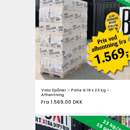
Vida Spåner – Palle à 18 x 23 kg –
Afhentning
Normalpris
Fra 1.569,00 DKK