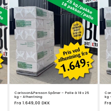
Carlsson&Persson Spåner – Palle à 18 x 25
Car
kg – Afhentning
kg -
Normalpris
Fra 1.649,00 DKK
Fr