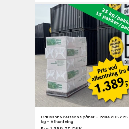
Carlsson&Persson Spåner – Palle à 15 x 25
kg – Afhentning
Normalpris
Fra 1.389,00 DKK