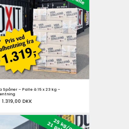
a Spåner – Palle à 15 x 23 kg –
entning
rmalpris
 1.319,00 DKK