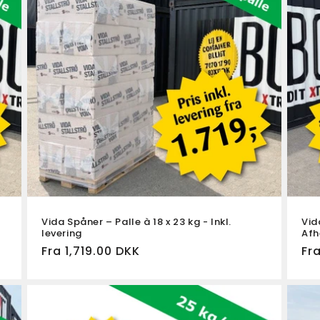
Vida Spåner – Palle à 18 x 23 kg - Inkl.
Vid
levering
Afh
Fra 1,719.00 DKK
No
Fra