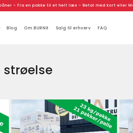
spåner – Fra en pakke til et helt læs – Betal med kort eller 
Blog
Om BURNit
Salg til erhverv
FAQ
strøelse