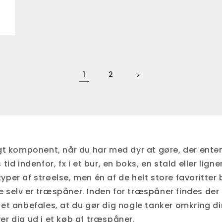
1
2
igt komponent, når du har med dyr at gøre, der enten 
 tid indenfor, fx i et bur, en boks, en stald eller lign
yper af strøelse, men én af de helt store favoritter
e selv er træspåner. Inden for træspåner findes der 
det anbefales, at du gør dig nogle tanker omkring di
er dig ud i et køb af træspåner.