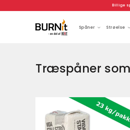
Gå til
Billige 
indhold
Spåner
Strøelse
K
Træspåner som 
o
l
l
e