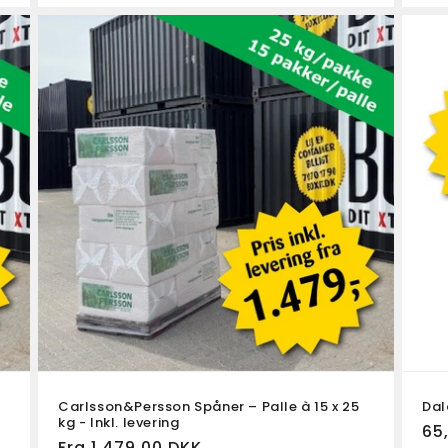
Carlsson&Persson Spåner – Palle à 15 x 25
Dal
kg - Inkl. levering
No
65
Fra 1.479,00 DKK